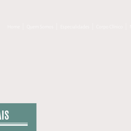
Home
Quem Somos
Especialidades
Corpo Clínico
– Endocrinologia
– Neurologia
– Fisioterapia
– Pneumologia
– Geriatria
– Nutrição
– Fonoaudiologia
– Psicologia
– Medicina do Sono
– Reumatologia
IS