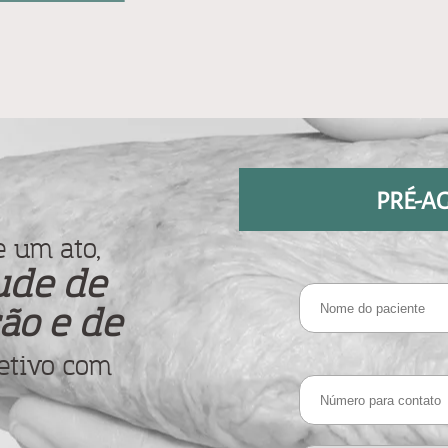
PRÉ-A
 um ato,
ude de
ão e de
etivo com