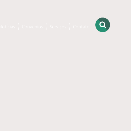
Notícias
Convênios
Serviços
Contato
– Ortopedia
– Terapia
Ocupacional