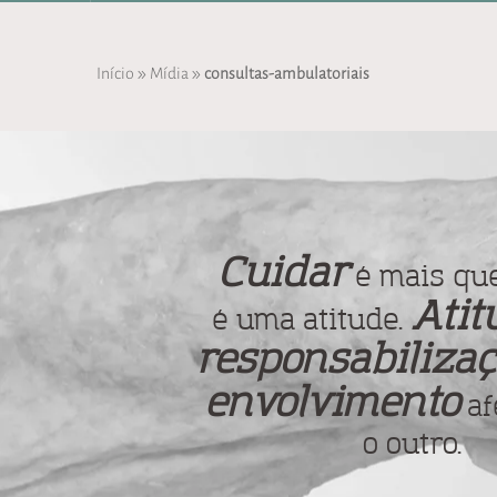
»
»
Início
Mídia
consultas-ambulatoriais
Cuidar
é mais que
Atit
é uma atitude.
responsabilizaç
envolvimento
af
o outro.