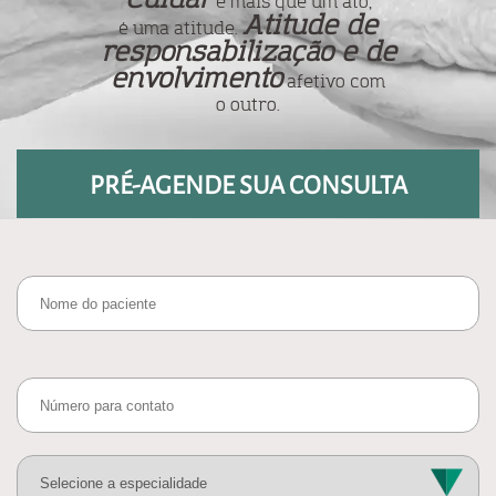
é mais que um ato,
Atitude de
é uma atitude.
responsabilização e de
envolvimento
afetivo com
o outro.
PRÉ-AGENDE SUA CONSULTA