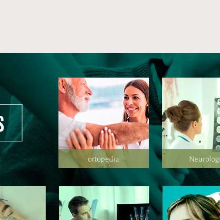
s
ortopedia
Neurolog