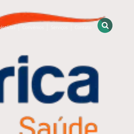
Notícias
Convênios
Serviços
Contato
– Ortopedia
– Terapia
Ocupacional