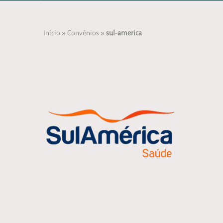
»
»
Início
Convênios
sul-america