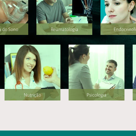
a do Sono
Reumatologia
Endocrinol
Nutrição
Psicologia