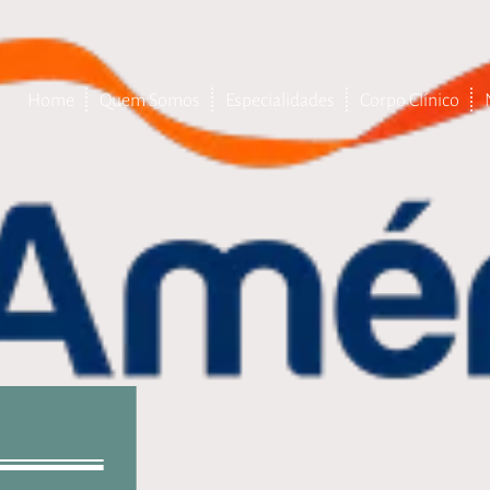
Home
Quem Somos
Especialidades
Corpo Clínico
– Endocrinologia
– Neurologia
– Fisioterapia
– Pneumologia
– Geriatria
– Nutrição
– Fonoaudiologia
– Psicologia
– Medicina do Sono
– Reumatologia