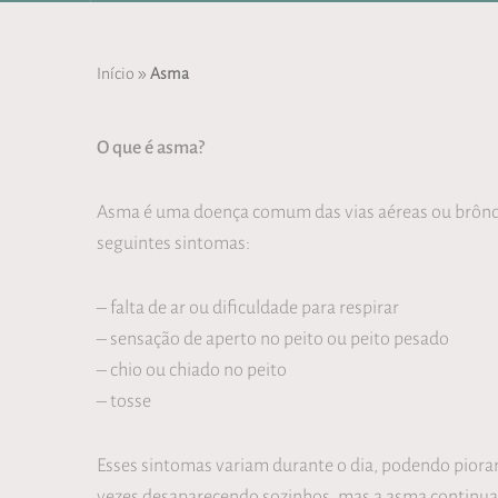
»
Início
Asma
O que é asma?
Asma é uma doença comum das vias aéreas ou brônqui
seguintes sintomas:
– falta de ar ou dificuldade para respirar
– sensação de aperto no peito ou peito pesado
– chio ou chiado no peito
– tosse
Esses sintomas variam durante o dia, podendo piora
vezes desaparecendo sozinhos, mas a asma continua 