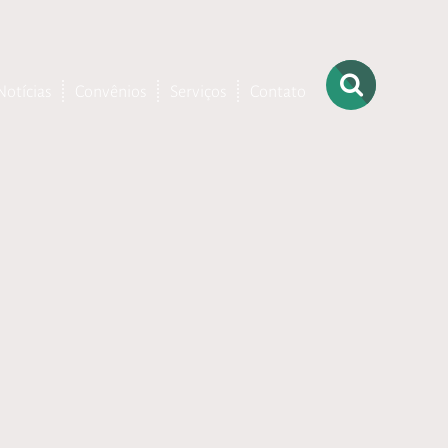
Notícias
Convênios
Serviços
Contato
– Ortopedia
– Terapia
Ocupacional