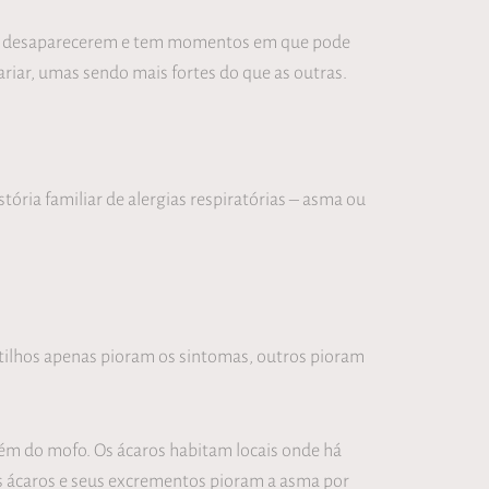
mas desaparecerem e tem momentos em que pode
iar, umas sendo mais fortes do que as outras.
ória familiar de alergias respiratórias – asma ou
atilhos apenas pioram os sintomas, outros pioram
m do mofo. Os ácaros habitam locais onde há
 Os ácaros e seus excrementos pioram a asma por