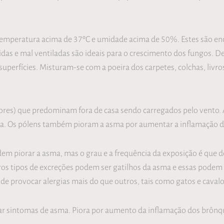
peratura acima de 37ºC e umidade acima de 50%. Estes são enc
as e mal ventiladas são ideais para o crescimento dos fungos. D
 superfícies. Misturam-se com a poeira dos carpetes, colchas, liv
vores) que predominam fora de casa sendo carregados pelo vento.
a. Os pólens também pioram a asma por aumentar a inflamação d
 piorar a asma, mas o grau e a frequência da exposição é que d
tros tipos de excreções podem ser gatilhos da asma e essas podem 
de provocar alergias mais do que outros, tais como gatos e cavalo
ar sintomas de asma. Piora por aumento da inflamação dos brônq