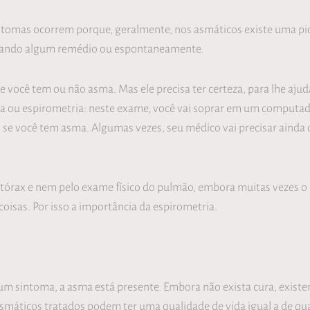
intomas ocorrem porque, geralmente, nos asmáticos existe uma p
usando algum remédio ou espontaneamente.
ocê tem ou não asma. Mas ele precisa ter certeza, para lhe ajud
ória ou espirometria: neste exame, você vai soprar em um computa
se você tem asma. Algumas vezes, seu médico vai precisar ainda
 tórax e nem pelo exame físico do pulmão, embora muitas vezes o m
isas. Por isso a importância da espirometria.
um sintoma, a asma está presente. Embora não exista cura, exis
smáticos tratados podem ter uma qualidade de vida igual a de qu