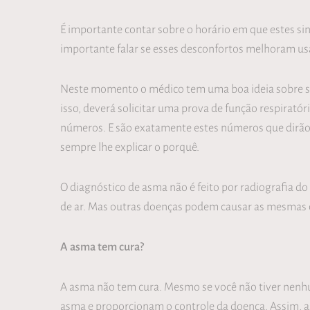
É importante contar sobre o horário em que estes s
importante falar se esses desconfortos melhoram 
Neste momento o médico tem uma boa ideia sobre se v
isso, deverá solicitar uma prova de função respirat
números. E são exatamente estes números que dirão 
sempre lhe explicar o porquê.
O diagnóstico de asma não é feito por radiografia do
de ar. Mas outras doenças podem causar as mesmas co
A asma tem cura?
A asma não tem cura. Mesmo se você não tiver nenh
asma e proporcionam o controle da doença. Assim, a