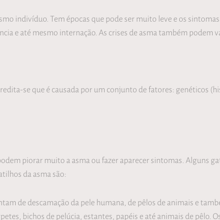
esmo indivíduo. Tem épocas que pode ser muito leve e os sinto
cia e até mesmo internação. As crises de asma também podem var
edita-se que é causada por um conjunto de fatores: genéticos (hist
 podem piorar muito a asma ou fazer aparecer sintomas. Alguns g
atilhos da asma são:
tam de descamação da pele humana, de pêlos de animais e també
petes, bichos de pelúcia, estantes, papéis e até animais de pêlo.