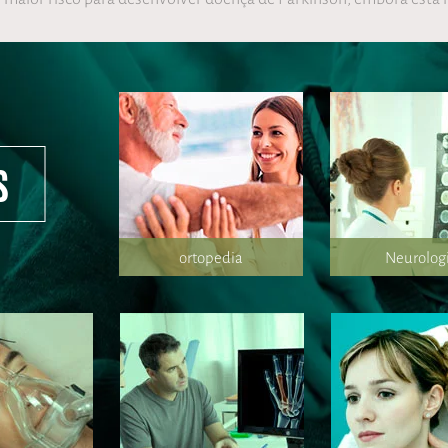
s
ortopedia
Neurolog