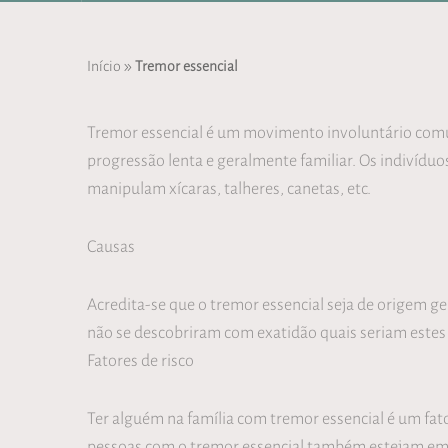
»
Início
Tremor essencial
Tremor essencial é um movimento involuntário com
progressão lenta e geralmente familiar. Os indivídu
manipulam xícaras, talheres, canetas, etc.
Causas
Acredita-se que o tremor essencial seja de origem g
não se descobriram com exatidão quais seriam estes
Fatores de risco
Ter alguém na família com tremor essencial é um fa
pessoas com o tremor essencial também estejam em m