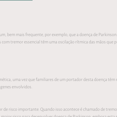
um, bem mais frequente, por exemplo, que a doença de Parkinso
os com tremor essencial têm uma oscilação rítmica das mãos que 
enética, uma vez que familiares de um portador desta doença têm 
 genes envolvidos.
tor de risco importante. Quando isso acontece é chamado de trem
aior risco para desenvolver doença de Parkinson, embora esta re