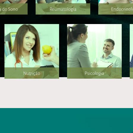
a do Sono
Reumatologia
Endocrinol
Nutrição
Psicologia