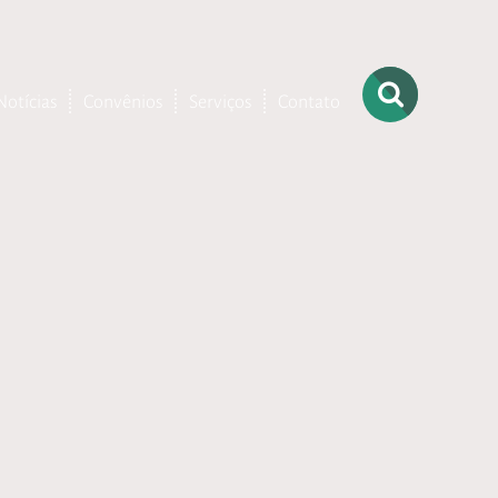
Notícias
Convênios
Serviços
Contato
– Ortopedia
– Terapia
Ocupacional