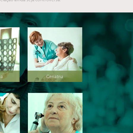
ia
Geriatria