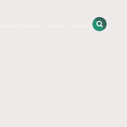
Notícias
Convênios
Serviços
Contato
– Ortopedia
– Terapia
Ocupacional