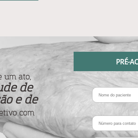
PRÉ-A
 um ato,
ude de
ão e de
etivo com