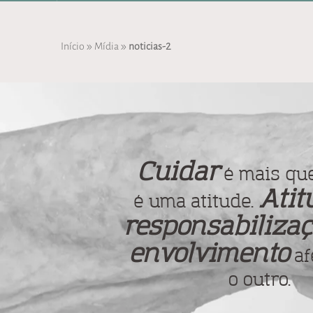
»
»
Início
Mídia
noticias-2
Cuidar
é mais que
Atit
é uma atitude.
responsabilizaç
envolvimento
af
o outro.