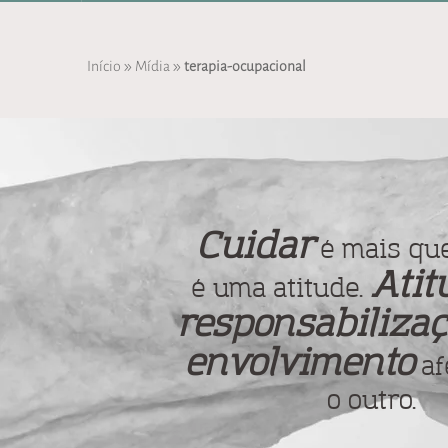
»
»
Início
Mídia
terapia-ocupacional
Cuidar
é mais que
Atit
é uma atitude.
responsabilizaç
envolvimento
af
o outro.