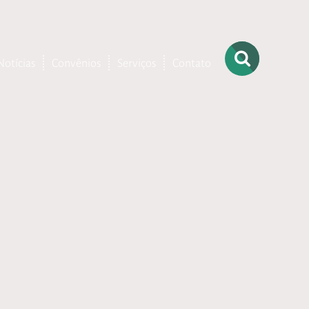
Notícias
Convênios
Serviços
Contato
– Ortopedia
– Terapia
Ocupacional