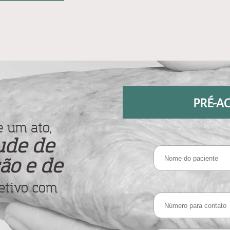
PRÉ-A
 um ato,
ude de
ão e de
etivo com